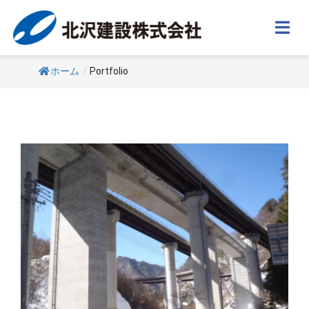
Skip
to
Togg
content
Navi
ホーム
/
Portfolio
ホーム
お知らせ
会社案内
特許技術
事業実績
採用情報