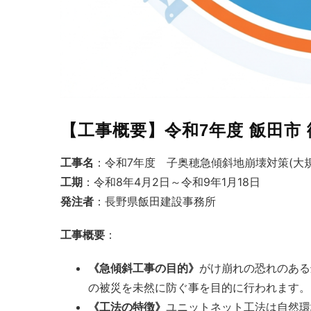
【工事概要】令和7年度 飯田市 
工事名
：令和7年度 子奥穂急傾斜地崩壊対策(大規
工期
：令和8年4月2日～令和9年1月18日
発注者
：長野県飯田建設事務所
工事概要
：
《急傾斜工事の目的》
がけ崩れの恐れのある
の被災を未然に防ぐ事を目的に行われます。
《工法の特徴》
ユニットネット工法は自然環