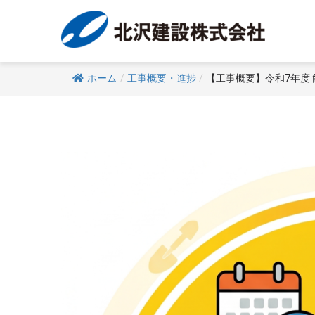
Skip
to
content
ホーム
/
工事概要・進捗
/
【工事概要】令和7年度 
View
Larger
Image